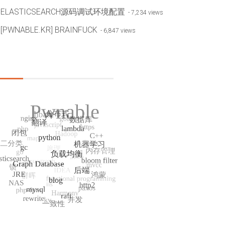
ELASTICSEARCH源码调试环境配置
- 7,234 views
[PWNABLE.KR] BRAINFUCK
- 6,847 views