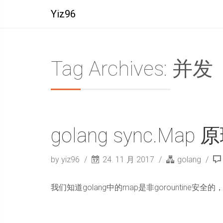
Yiz96
Tag Archives: 并发
golang sync.Map 
by yiz96
24. 11 月 2017
golang
我们知道golang中的map是非gorountine