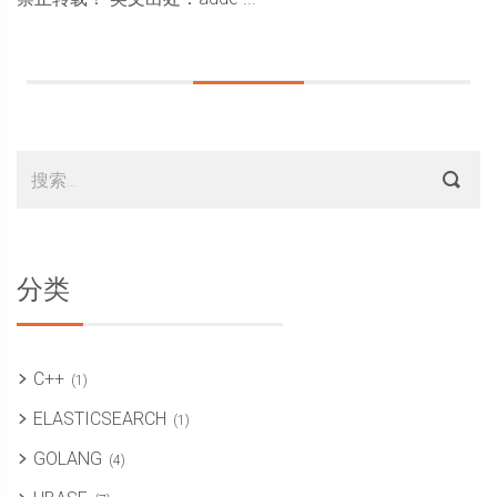
Sidebar
搜
索：
分类
C++
(1)
ELASTICSEARCH
(1)
GOLANG
(4)