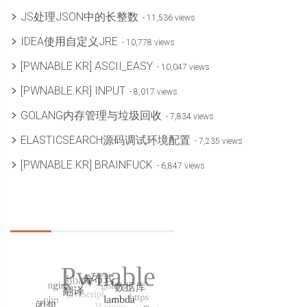
JS处理JSON中的长整数
- 11,536 views
IDEA使用自定义JRE
- 10,778 views
[PWNABLE.KR] ASCII_EASY
- 10,047 views
[PWNABLE.KR] INPUT
- 8,017 views
GOLANG内存管理与垃圾回收
- 7,834 views
ELASTICSEARCH源码调试环境配置
- 7,235 views
[PWNABLE.KR] BRAINFUCK
- 6,847 views