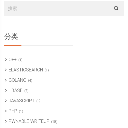
Sidebar
搜
索：
分类
C++
(1)
ELASTICSEARCH
(1)
GOLANG
(4)
HBASE
(7)
JAVASCRIPT
(3)
PHP
(1)
PWNABLE WRITEUP
(18)